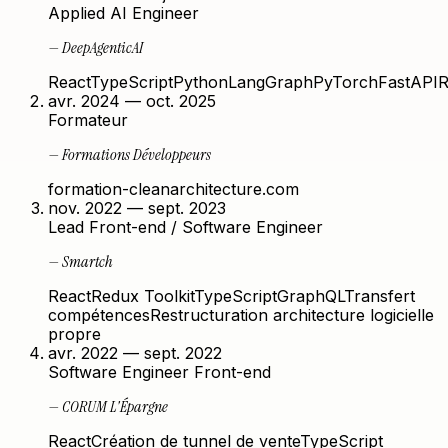
Applied AI Engineer
—
DeepAgenticAI
React
TypeScript
Python
LangGraph
PyTorch
FastAPI
avr. 2024 — oct. 2025
Formateur
—
Formations Développeurs
formation-cleanarchitecture.com
nov. 2022 — sept. 2023
Lead Front-end / Software Engineer
—
Smartch
React
Redux Toolkit
TypeScript
GraphQL
Transfert
compétences
Restructuration architecture logicielle
propre
avr. 2022 — sept. 2022
Software Engineer Front-end
—
CORUM L'Épargne
React
Création de tunnel de vente
TypeScript