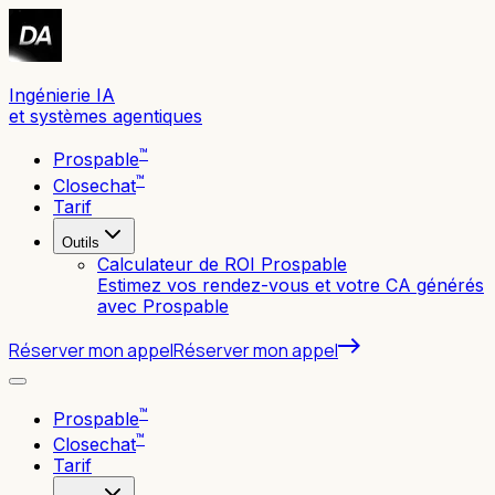
Ingénierie IA
et systèmes agentiques
™
Prospable
™
Closechat
Tarif
Outils
Calculateur de ROI Prospable
Estimez vos rendez-vous et votre CA générés
avec Prospable
Réserver mon appel
Réserver mon appel
™
Prospable
™
Closechat
Tarif