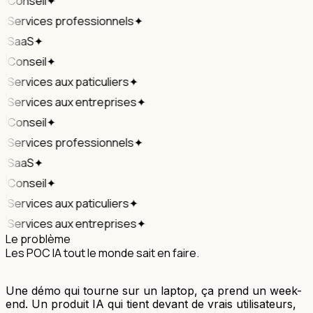
Conseil
✦
Services professionnels
✦
SaaS
✦
Conseil
✦
Services aux paticuliers
✦
Services aux entreprises
✦
Conseil
✦
Services professionnels
✦
SaaS
✦
Conseil
✦
Services aux paticuliers
✦
Services aux entreprises
✦
Le problème
Les POC IA tout le monde sait en faire.
Avoir un produit IA, qui
tourne bien en prod, non.
Une démo qui tourne sur un laptop, ça prend un week-
end. Un produit IA qui tient devant de vrais utilisateurs,