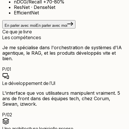
nDCG/Recall +70-80%
ResNet · DenseNet
EfficientNet
En parler avec moi
En parler avec moi
Ce que je livre
Les compétences
des projets IA réussis
Je me spécialise dans l'orchestration de systèmes d'IA
agentique, le RAG, et les produits développés vite et
bien.
P/
01
Le développement de l'UI
L'interface que vos utilisateurs manipulent vraiment. 5
ans de front dans des équipes tech, chez Corum,
Sewan, iziwork.
P/
02
Une architecture logicielle propre