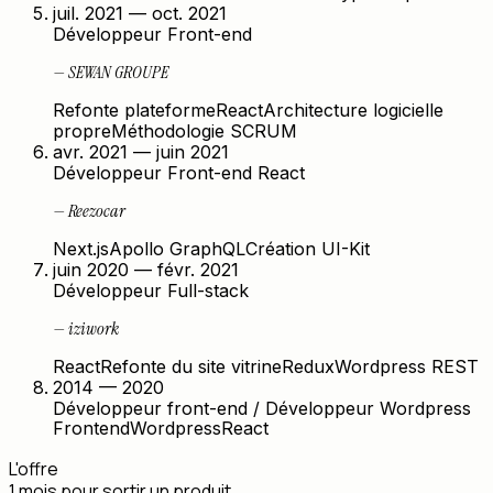
juil. 2021 — oct. 2021
Développeur Front-end
—
SEWAN GROUPE
Refonte plateforme
React
Architecture logicielle
propre
Méthodologie SCRUM
avr. 2021 — juin 2021
Développeur Front-end React
—
Reezocar
Next.js
Apollo GraphQL
Création UI-Kit
juin 2020 — févr. 2021
Développeur Full-stack
—
iziwork
React
Refonte du site vitrine
Redux
Wordpress REST
2014 — 2020
Développeur front-end / Développeur Wordpress
Frontend
Wordpress
React
L'offre
1 mois pour sortir un produit
qui tourne et rapporte